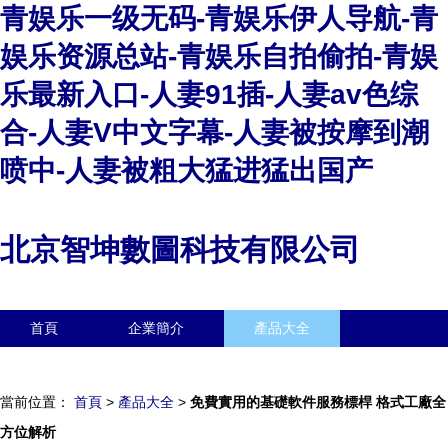
青娱乐一级无码-青娱乐伊人导航-青
娱乐资源总站-青娱乐自拍偷拍-青娱
乐最新入口-人妻91插-人妻av色综
合-人妻V中文字幕-人妻被按摩到潮
喷中-人妻被粗大猛进猛出国产
北京智坤數圖科技有限公司
首頁
企業簡介
產品大全
聯系我們
企業信息
訪客留言
當前位置：
首頁
>
產品大全
>
免費實用的基礎軟件服務標桿 格式工廠全
方位解析