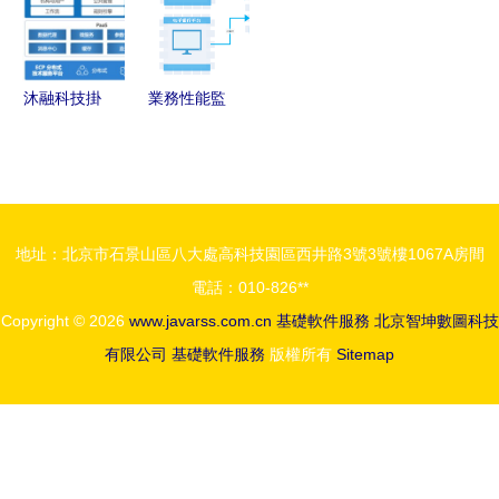
件服務篇
馭N個數據
處理環境
沐融科技掛
業務性能監
牌新三板
控系統架構
金融軟件信
與優化
息服務商交
出2021年
地址：北京市石景山區八大處高科技園區西井路3號3號樓1067A房間
營收1.49億
電話：010-826**
成績單
Copyright © 2026
www.javarss.com.cn
基礎軟件服務
北京智坤數圖科技
有限公司
基礎軟件服務
版權所有
Sitemap