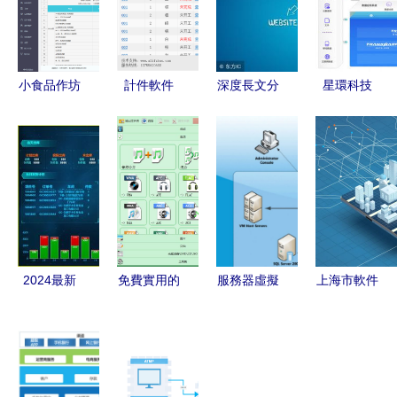
小食品作坊
計件軟件
深度長文分
星環科技
記賬軟件的
（移動版）
析 沙盤推
IPO獲受理
精細化服務
基礎軟件服
演我國企業
三年虧損近
與暖心結構
務解析
的云與CDN
5億，募資
市場新格局
近20億押注
大數據與AI
數據處理
2024最新
免費實用的
服務器虛擬
上海市軟件
出爐！10大
基礎軟件服
化？這篇文
和信息服務
MES系統領
務標桿 格
章說透了
基地產業加
軍廠商大盤
式工廠全方
在1臺物理
速集聚
點 基礎軟
位解析
機上輕松駕