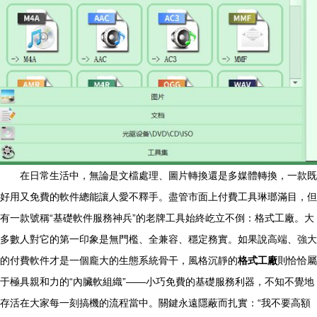
在日常生活中，無論是文檔處理、圖片轉換還是多媒體轉換，一款既
好用又免費的軟件總能讓人愛不釋手。盡管市面上付費工具琳瑯滿目，但
有一款號稱“基礎軟件服務神兵”的老牌工具始終屹立不倒：格式工廠。大
多數人對它的第一印象是無門檻、全兼容、穩定務實。如果說高端、強大
的付費軟件才是一個龐大的生態系統骨干，風格沉靜的
格式工廠
則恰恰屬
于極具親和力的“內臟軟組織”——小巧免費的基礎服務利器，不知不覺地
存活在大家每一刻搞機的流程當中。關鍵永遠隱蔽而扎實：“我不要高額